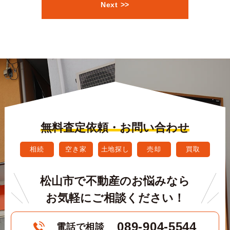
Next >>
無料査定依頼・お問い合わせ
相続
空き家
土地探し
売却
買取
松山市で不動産のお悩みなら
お気軽にご相談ください！
089-904-5544
電話で相談