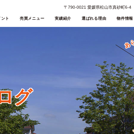
〒790-0021 愛媛県松山市真砂町6-4
イント
売買メニュー
実績紹介
選ばれる理由
物件情報
ログ