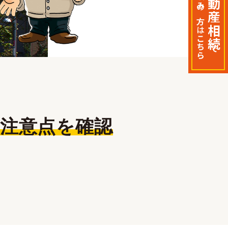
不動産相続
の
方
は
T-コ
こちら
たろ
で
と注意点を確認