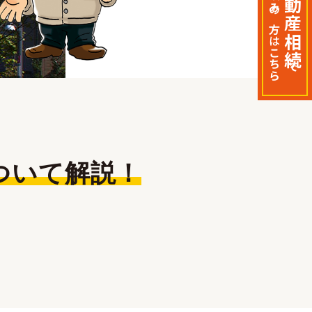
不動産相続
の
方
は
T-コ
こちら
たろ
で
ついて解説！