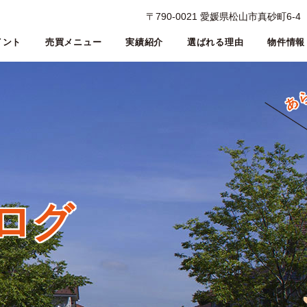
〒790-0021 愛媛県松山市真砂町6-4
イント
売買メニュー
実績紹介
選ばれる理由
物件情報
ログ