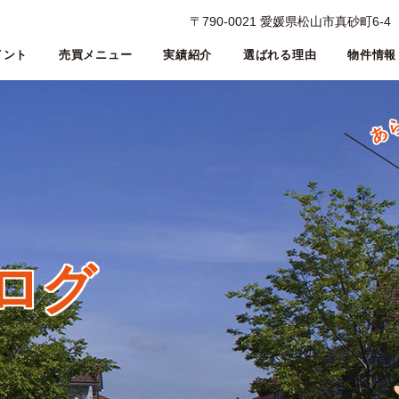
〒790-0021 愛媛県松山市真砂町6-4
イント
売買メニュー
実績紹介
選ばれる理由
物件情報
ログ