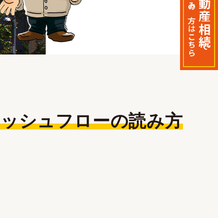
不動産相続
の
方
は
T-コ
こちら
たろ
で
！